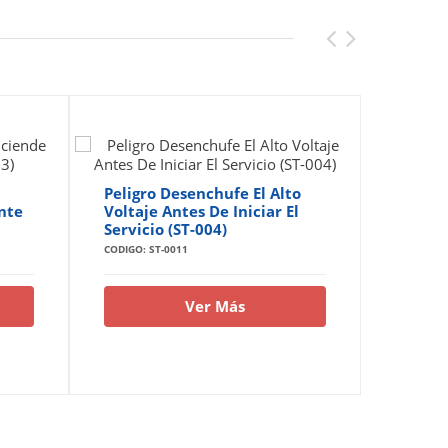
Peligro Desenchufe El Alto
Peligr
nte
Voltaje Antes De Iniciar El
Eléctri
Servicio (ST-004)
Autori
CODIGO: ST-0011
CODIGO: S
Ver Más