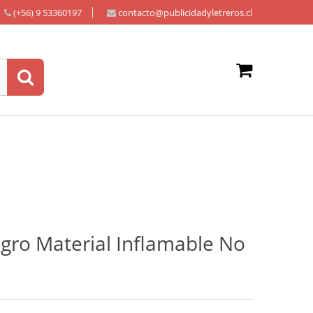
(+56) 9 53360197
contacto@publicidadyletreros.cl
ligro Material Inflamable No