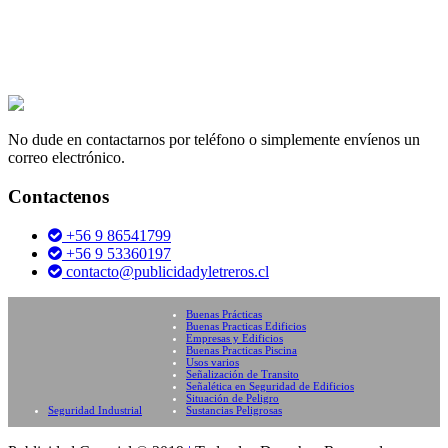
No dude en contactarnos por teléfono o simplemente envíenos un
correo electrónico.
Contactenos
+56 9 86541799
+56 9 53360197
contacto@publicidadyletreros.cl
Buenas Prácticas
Buenas Practicas Edificios
Empresas y Edificios
Buenas Practicas Piscina
Usos varios
Señalización de Transito
Señalética en Seguridad de Edificios
Situación de Peligro
Seguridad Industrial
Sustancias Peligrosas