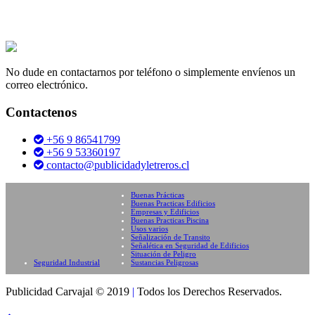
No dude en contactarnos por teléfono o simplemente envíenos un
correo electrónico.
Contactenos
+56 9 86541799
+56 9 53360197
contacto@publicidadyletreros.cl
Buenas Prácticas
Buenas Practicas Edificios
Empresas y Edificios
Buenas Practicas Piscina
Usos varios
Señalización de Transito
Señalética en Seguridad de Edificios
Situación de Peligro
Seguridad Industrial
Sustancias Peligrosas
Publicidad Carvajal © 2019
|
Todos los Derechos Reservados.