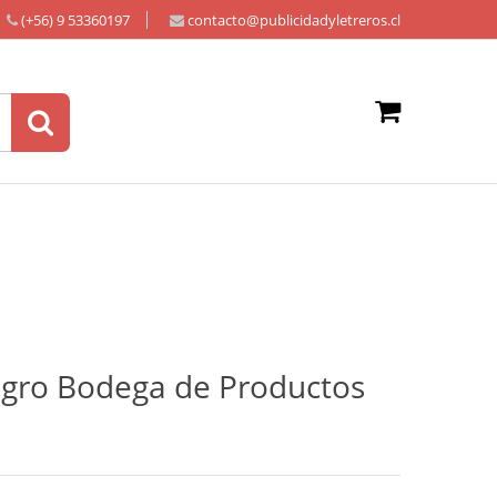
(+56) 9 53360197
contacto@publicidadyletreros.cl
ligro Bodega de Productos