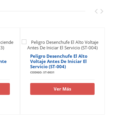
Peligro Desenchufe El Alto
Peligr
nte
Voltaje Antes De Iniciar El
Eléctri
Servicio (ST-004)
Autori
CODIGO: ST-0031
CODIGO: S
Ver Más