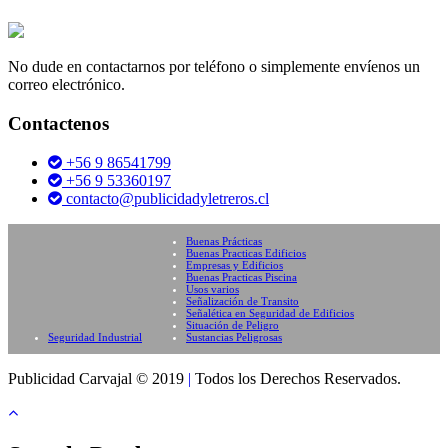
No dude en contactarnos por teléfono o simplemente envíenos un
correo electrónico.
Contactenos
+56 9 86541799
+56 9 53360197
contacto@publicidadyletreros.cl
Buenas Prácticas
Buenas Practicas Edificios
Empresas y Edificios
Buenas Practicas Piscina
Usos varios
Señalización de Transito
Señalética en Seguridad de Edificios
Situación de Peligro
Seguridad Industrial
Sustancias Peligrosas
Publicidad Carvajal © 2019
|
Todos los Derechos Reservados.