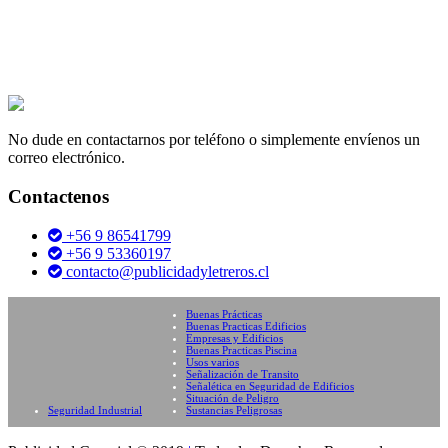
No dude en contactarnos por teléfono o simplemente envíenos un
correo electrónico.
Contactenos
+56 9 86541799
+56 9 53360197
contacto@publicidadyletreros.cl
Buenas Prácticas
Buenas Practicas Edificios
Empresas y Edificios
Buenas Practicas Piscina
Usos varios
Señalización de Transito
Señalética en Seguridad de Edificios
Situación de Peligro
Seguridad Industrial
Sustancias Peligrosas