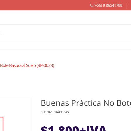
(+56) 9 86541799
Bote Basura al Suelo (BP-0023)
Buenas Práctica No Bote
BUENAS PRÁCTICAS
$
1.800
+IVA