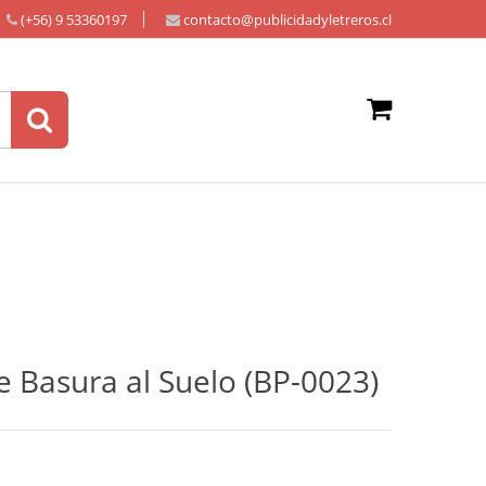
(+56) 9 53360197
contacto@publicidadyletreros.cl
 Basura al Suelo (BP-0023)