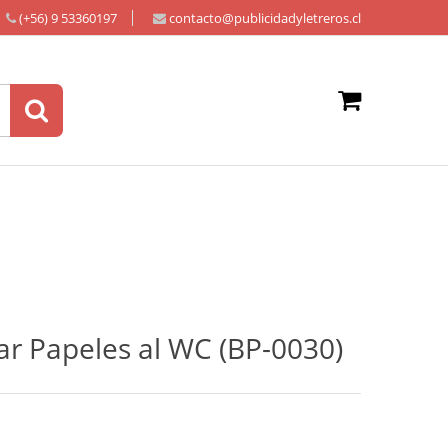
(+56) 9 53360197
contacto@publicidadyletreros.cl
ar Papeles al WC (BP-0030)