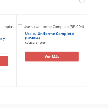
Use su Uniforme Completo
(BP-004)
s y
Lavese
su Pue
CODIGO: BP-0030
CODIGO: B
Ver Más