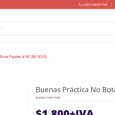
(+56) 9 86541799
Botar Papeles al WC (BP-0030)
Buenas Práctica No Bot
BUENAS PRÁCTICAS
$
1.800
+IVA