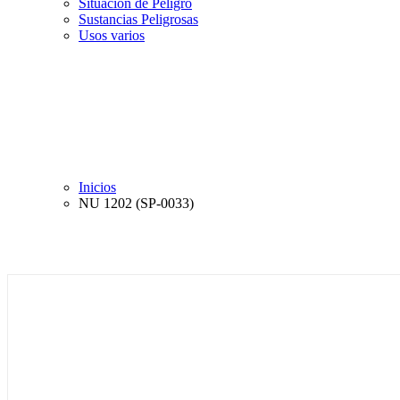
Situación de Peligro
Sustancias Peligrosas
Usos varios
Inicios
NU 1202 (SP-0033)