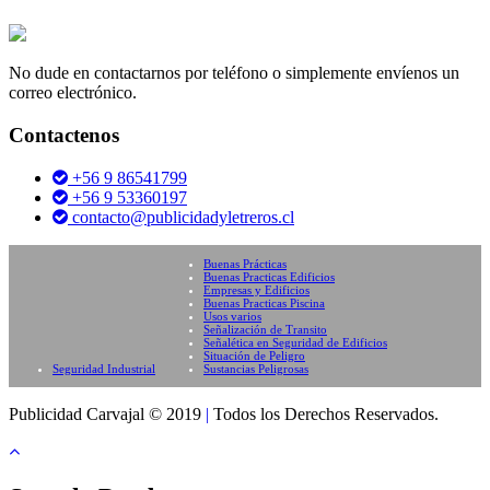
No dude en contactarnos por teléfono o simplemente envíenos un
correo electrónico.
Contactenos
+56 9 86541799
+56 9 53360197
contacto@publicidadyletreros.cl
Buenas Prácticas
Buenas Practicas Edificios
Empresas y Edificios
Buenas Practicas Piscina
Usos varios
Señalización de Transito
Señalética en Seguridad de Edificios
Situación de Peligro
Seguridad Industrial
Sustancias Peligrosas
Publicidad Carvajal © 2019
|
Todos los Derechos Reservados.