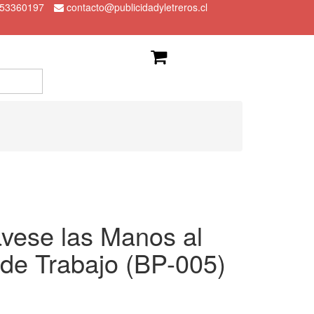
 53360197
contacto@publicidadyletreros.cl
vese las Manos al
 de Trabajo (BP-005)