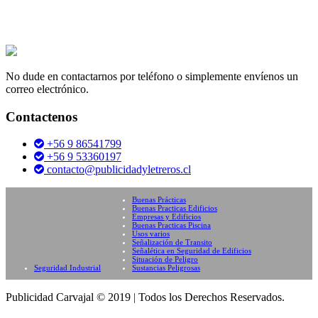
No dude en contactarnos por teléfono o simplemente envíenos un
correo electrónico.
Contactenos
+56 9 86541799
+56 9 53360197
contacto@publicidadyletreros.cl
Buenas Prácticas
Buenas Practicas Edificios
Empresas y Edificios
Buenas Practicas Piscina
Usos varios
Señalización de Transito
Señalética en Seguridad de Edificios
Situación de Peligro
Seguridad Industrial
Sustancias Peligrosas
Publicidad Carvajal © 2019
|
Todos los Derechos Reservados.