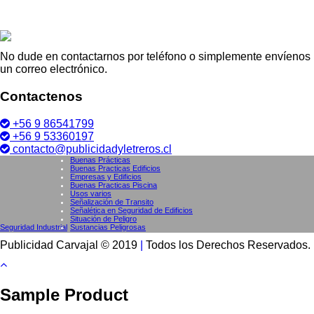
No dude en contactarnos por teléfono o simplemente envíenos
un correo electrónico.
Contactenos
+56 9 86541799
+56 9 53360197
contacto@publicidadyletreros.cl
Buenas Prácticas
Buenas Practicas Edificios
Empresas y Edificios
Buenas Practicas Piscina
Usos varios
Señalización de Transito
Señalética en Seguridad de Edificios
Situación de Peligro
Seguridad Industrial
Sustancias Peligrosas
Publicidad Carvajal © 2019
|
Todos los Derechos Reservados.
Sample Product