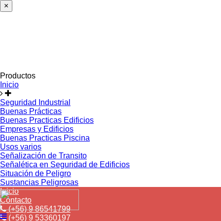
×
Productos
Inicio
Seguridad Industrial
Buenas Prácticas
Buenas Practicas Edificios
Empresas y Edificios
Buenas Practicas Piscina
Usos varios
Señalización de Transito
Señalética en Seguridad de Edificios
Situación de Peligro
Sustancias Peligrosas
Inicio
Contacto
(+56) 9 86541799
(+56) 9 53360197