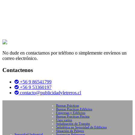
No dude en contactarnos por teléfono o simplemente envíenos un
correo electrónico.
Contactenos
+56 9 86541799
+56 9 53360197
contacto@publicidadyletreros.cl
Buenas Prácticas
Buenas Practicas Edificios
Empresas y Edificios
Buenas Practicas Piscina
Usos varios
Señalización de Transito
Señalética en Seguridad de Edificios
Situación de Peligro
Seguridad Industrial
Sustancias Peligrosas