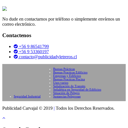
No dude en contactarnos por teléfono o simplemente envíenos un
correo electrónico.
Contactenos
+56 9 86541799
+56 9 53360197
contacto@publicidadyletreros.cl
Buenas Prácticas
Buenas Practicas Edificios
Empresas y Edificios
Buenas Practicas Piscina
Usos varios
Señalización de Transito
Señalética en Seguridad de Edificios
Situación de Peligro
Seguridad Industrial
Sustancias Peligrosas
Publicidad Carvajal © 2019
|
Todos los Derechos Reservados.