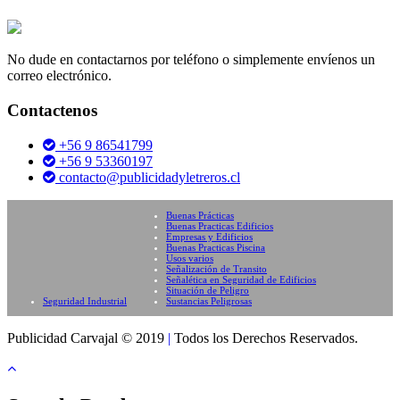
No dude en contactarnos por teléfono o simplemente envíenos un
correo electrónico.
Contactenos
+56 9 86541799
+56 9 53360197
contacto@publicidadyletreros.cl
Buenas Prácticas
Buenas Practicas Edificios
Empresas y Edificios
Buenas Practicas Piscina
Usos varios
Señalización de Transito
Señalética en Seguridad de Edificios
Situación de Peligro
Seguridad Industrial
Sustancias Peligrosas
Publicidad Carvajal © 2019
|
Todos los Derechos Reservados.