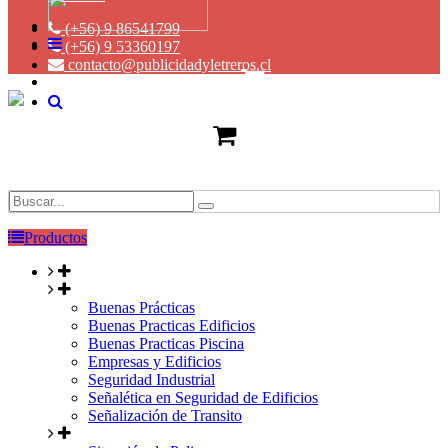
(+56) 9 86541799
(+56) 9 53360197
contacto@publicidadyletreros.cl
Productos
Buenas Prácticas
Buenas Practicas Edificios
Buenas Practicas Piscina
Empresas y Edificios
Seguridad Industrial
Señalética en Seguridad de Edificios
Señalización de Transito