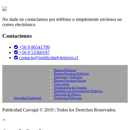
No dude en contactarnos por teléfono o simplemente envíenos un
correo electrónico.
Contactenos
+56 9 86541799
+56 9 53360197
contacto@publicidadyletreros.cl
Buenas Prácticas
Buenas Practicas Edificios
Empresas y Edificios
Buenas Practicas Piscina
Usos varios
Señalización de Transito
Señalética en Seguridad de Edificios
Situación de Peligro
Seguridad Industrial
Sustancias Peligrosas
Publicidad Carvajal © 2019
|
Todos los Derechos Reservados.