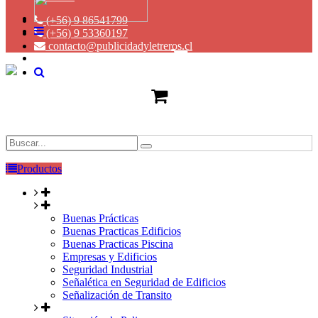
(+56) 9 86541799
(+56) 9 53360197
contacto@publicidadyletreros.cl
Productos
Buenas Prácticas
Buenas Practicas Edificios
Buenas Practicas Piscina
Empresas y Edificios
Seguridad Industrial
Señalética en Seguridad de Edificios
Señalización de Transito