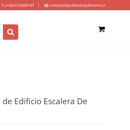
(+56) 9 53360197
contacto@publicidadyletreros.cl
 de Edificio Escalera De