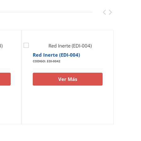
Red Inerte (EDI-004)
Extint
005)
CODIGO: EDI-0042
CODIGO: E
Ver Más