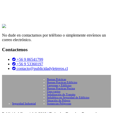
No dude en contactarnos por teléfono o simplemente envíenos un
correo electrónico.
Contactenos
+56 9 86541799
+56 9 53360197
contacto@publicidadyletreros.cl
Buenas Prácticas
Buenas Practicas Edificios
Empresas y Edificios
Buenas Practicas Piscina
Usos varios
Señalización de Transito
Señalética en Seguridad de Edificios
Situación de Peligro
Seguridad Industrial
Sustancias Peligrosas