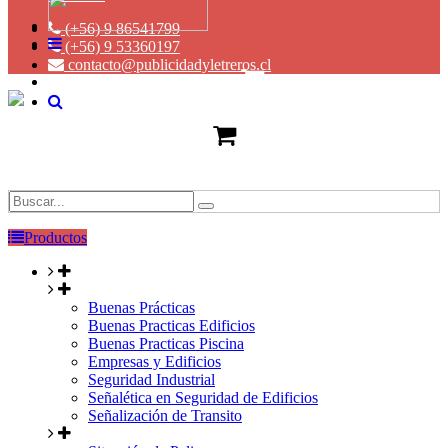
(+56) 9 86541799
(+56) 9 53360197
contacto@publicidadyletreros.cl
Productos
Buenas Prácticas
Buenas Practicas Edificios
Buenas Practicas Piscina
Empresas y Edificios
Seguridad Industrial
Señalética en Seguridad de Edificios
Señalización de Transito