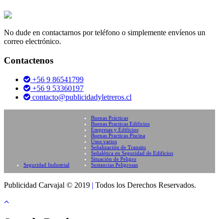
No dude en contactarnos por teléfono o simplemente envíenos un
correo electrónico.
Contactenos
+56 9 86541799
+56 9 53360197
contacto@publicidadyletreros.cl
Buenas Prácticas
Buenas Practicas Edificios
Empresas y Edificios
Buenas Practicas Piscina
Usos varios
Señalización de Transito
Señalética en Seguridad de Edificios
Situación de Peligro
Seguridad Industrial
Sustancias Peligrosas
Publicidad Carvajal © 2019
|
Todos los Derechos Reservados.