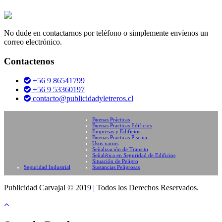
No dude en contactarnos por teléfono o simplemente envíenos un
correo electrónico.
Contactenos
+56 9 86541799
+56 9 53360197
contacto@publicidadyletreros.cl
Buenas Prácticas
Buenas Practicas Edificios
Empresas y Edificios
Buenas Practicas Piscina
Usos varios
Señalización de Transito
Señalética en Seguridad de Edificios
Situación de Peligro
Seguridad Industrial
Sustancias Peligrosas
Publicidad Carvajal © 2019
|
Todos los Derechos Reservados.