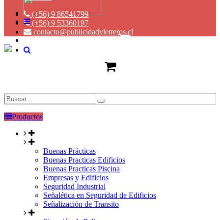
(+56) 9 86541799
(+56) 9 53360197
contacto@publicidadyletreros.cl
Productos
Buenas Prácticas
Buenas Practicas Edificios
Buenas Practicas Piscina
Empresas y Edificios
Seguridad Industrial
Señalética en Seguridad de Edificios
Señalización de Transito