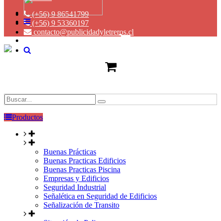
(+56) 9 86541799
(+56) 9 53360197
contacto@publicidadyletreros.cl
Productos
Buenas Prácticas
Buenas Practicas Edificios
Buenas Practicas Piscina
Empresas y Edificios
Seguridad Industrial
Señalética en Seguridad de Edificios
Señalización de Transito