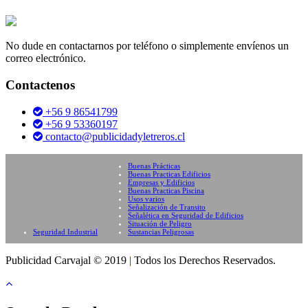
No dude en contactarnos por teléfono o simplemente envíenos un
correo electrónico.
Contactenos
+56 9 86541799
+56 9 53360197
contacto@publicidadyletreros.cl
Buenas Prácticas
Buenas Practicas Edificios
Empresas y Edificios
Buenas Practicas Piscina
Usos varios
Señalización de Transito
Señalética en Seguridad de Edificios
Situación de Peligro
Seguridad Industrial
Sustancias Peligrosas
Publicidad Carvajal © 2019
|
Todos los Derechos Reservados.