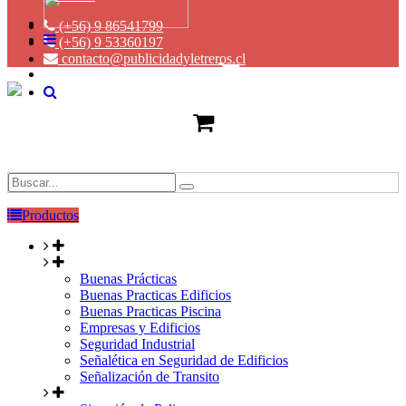
(+56) 9 86541799
(+56) 9 53360197
contacto@publicidadyletreros.cl
Productos
Buenas Prácticas
Buenas Practicas Edificios
Buenas Practicas Piscina
Empresas y Edificios
Seguridad Industrial
Señalética en Seguridad de Edificios
Señalización de Transito