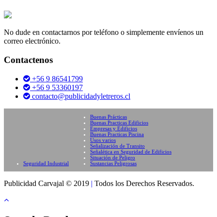
No dude en contactarnos por teléfono o simplemente envíenos un
correo electrónico.
Contactenos
+56 9 86541799
+56 9 53360197
contacto@publicidadyletreros.cl
Buenas Prácticas
Buenas Practicas Edificios
Empresas y Edificios
Buenas Practicas Piscina
Usos varios
Señalización de Transito
Señalética en Seguridad de Edificios
Situación de Peligro
Seguridad Industrial
Sustancias Peligrosas
Publicidad Carvajal © 2019
|
Todos los Derechos Reservados.