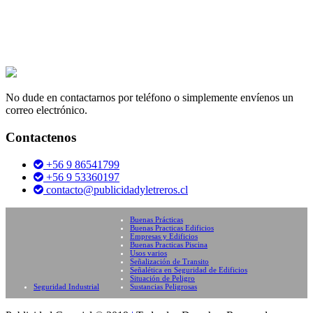
No dude en contactarnos por teléfono o simplemente envíenos un
correo electrónico.
Contactenos
+56 9 86541799
+56 9 53360197
contacto@publicidadyletreros.cl
Buenas Prácticas
Buenas Practicas Edificios
Empresas y Edificios
Buenas Practicas Piscina
Usos varios
Señalización de Transito
Señalética en Seguridad de Edificios
Situación de Peligro
Seguridad Industrial
Sustancias Peligrosas