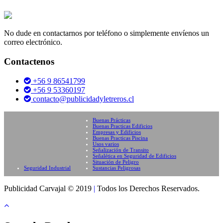
No dude en contactarnos por teléfono o simplemente envíenos un
correo electrónico.
Contactenos
+56 9 86541799
+56 9 53360197
contacto@publicidadyletreros.cl
Buenas Prácticas
Buenas Practicas Edificios
Empresas y Edificios
Buenas Practicas Piscina
Usos varios
Señalización de Transito
Señalética en Seguridad de Edificios
Situación de Peligro
Seguridad Industrial
Sustancias Peligrosas
Publicidad Carvajal © 2019
|
Todos los Derechos Reservados.