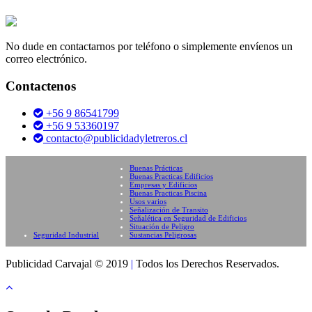
No dude en contactarnos por teléfono o simplemente envíenos un
correo electrónico.
Contactenos
+56 9 86541799
+56 9 53360197
contacto@publicidadyletreros.cl
Buenas Prácticas
Buenas Practicas Edificios
Empresas y Edificios
Buenas Practicas Piscina
Usos varios
Señalización de Transito
Señalética en Seguridad de Edificios
Situación de Peligro
Seguridad Industrial
Sustancias Peligrosas
Publicidad Carvajal © 2019
|
Todos los Derechos Reservados.