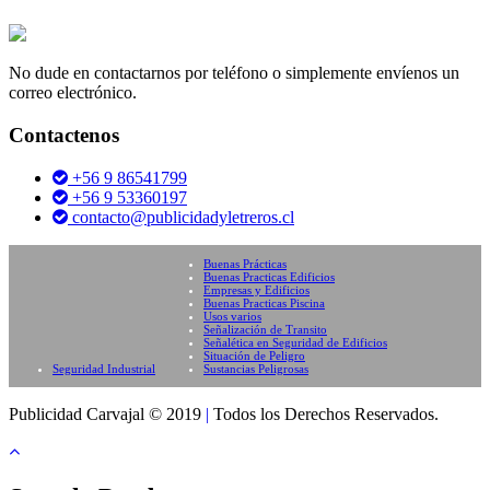
No dude en contactarnos por teléfono o simplemente envíenos un
correo electrónico.
Contactenos
+56 9 86541799
+56 9 53360197
contacto@publicidadyletreros.cl
Buenas Prácticas
Buenas Practicas Edificios
Empresas y Edificios
Buenas Practicas Piscina
Usos varios
Señalización de Transito
Señalética en Seguridad de Edificios
Situación de Peligro
Seguridad Industrial
Sustancias Peligrosas
Publicidad Carvajal © 2019
|
Todos los Derechos Reservados.