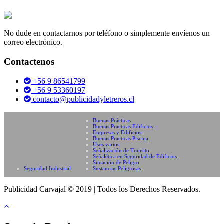
No dude en contactarnos por teléfono o simplemente envíenos un
correo electrónico.
Contactenos
+56 9 86541799
+56 9 53360197
contacto@publicidadyletreros.cl
Buenas Prácticas
Buenas Practicas Edificios
Empresas y Edificios
Buenas Practicas Piscina
Usos varios
Señalización de Transito
Señalética en Seguridad de Edificios
Situación de Peligro
Seguridad Industrial
Sustancias Peligrosas
Publicidad Carvajal © 2019
|
Todos los Derechos Reservados.