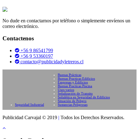
No dude en contactarnos por teléfono o simplemente envíenos un
correo electrónico.
Contactenos
+56 9 86541799
+56 9 53360197
contacto@publicidadyletreros.cl
Buenas Prácticas
Buenas Practicas Edificios
Empresas y Edificios
Buenas Practicas Piscina
Usos varios
Señalización de Transito
Señalética en Seguridad de Edificios
Situación de Peligro
Seguridad Industrial
Sustancias Peligrosas
Publicidad Carvajal © 2019
|
Todos los Derechos Reservados.