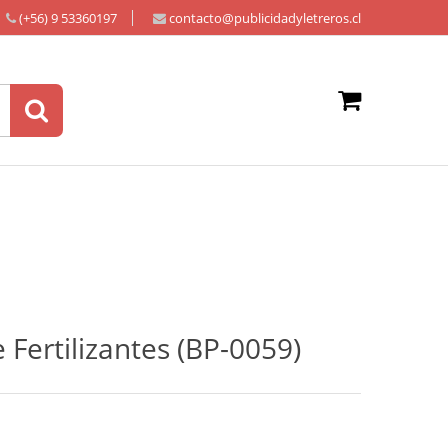
(+56) 9 53360197
contacto@publicidadyletreros.cl
 Fertilizantes (BP-0059)