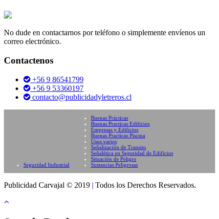
No dude en contactarnos por teléfono o simplemente envíenos un
correo electrónico.
Contactenos
+56 9 86541799
+56 9 53360197
contacto@publicidadyletreros.cl
Buenas Prácticas
Buenas Practicas Edificios
Empresas y Edificios
Buenas Practicas Piscina
Usos varios
Señalización de Transito
Señalética en Seguridad de Edificios
Situación de Peligro
Seguridad Industrial
Sustancias Peligrosas
Publicidad Carvajal © 2019
|
Todos los Derechos Reservados.