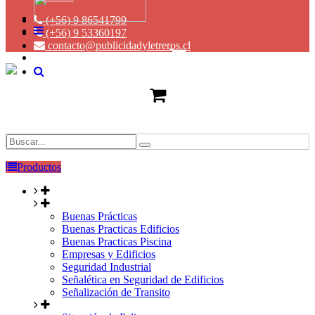
(+56) 9 86541799
(+56) 9 53360197
contacto@publicidadyletreros.cl
Productos
Buenas Prácticas
Buenas Practicas Edificios
Buenas Practicas Piscina
Empresas y Edificios
Seguridad Industrial
Señalética en Seguridad de Edificios
Señalización de Transito