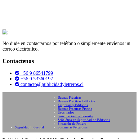
No dude en contactarnos por teléfono o simplemente envíenos un
correo electrónico.
Contactenos
+56 9 86541799
+56 9 53360197
contacto@publicidadyletreros.cl
Buenas Prácticas
Buenas Practicas Edificios
Empresas y Edificios
Buenas Practicas Piscina
Usos varios
Señalización de Transito
Señalética en Seguridad de Edificios
Situación de Peligro
Seguridad Industrial
Sustancias Peligrosas