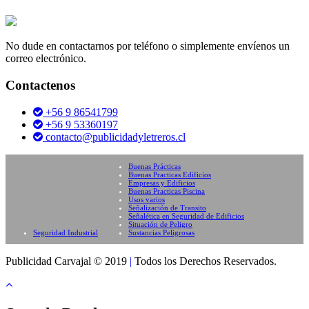
No dude en contactarnos por teléfono o simplemente envíenos un
correo electrónico.
Contactenos
+56 9 86541799
+56 9 53360197
contacto@publicidadyletreros.cl
Buenas Prácticas
Buenas Practicas Edificios
Empresas y Edificios
Buenas Practicas Piscina
Usos varios
Señalización de Transito
Señalética en Seguridad de Edificios
Situación de Peligro
Seguridad Industrial
Sustancias Peligrosas
Publicidad Carvajal © 2019
|
Todos los Derechos Reservados.