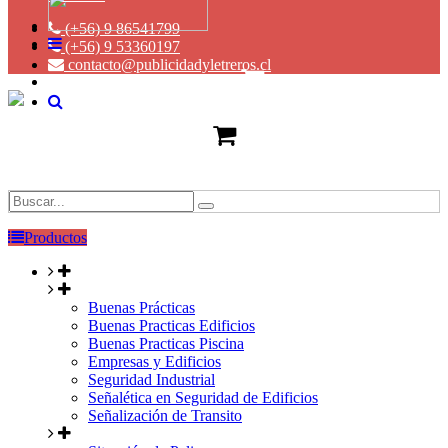
(+56) 9 86541799
(+56) 9 53360197
contacto@publicidadyletreros.cl
Productos
Buenas Prácticas
Buenas Practicas Edificios
Buenas Practicas Piscina
Empresas y Edificios
Seguridad Industrial
Señalética en Seguridad de Edificios
Señalización de Transito