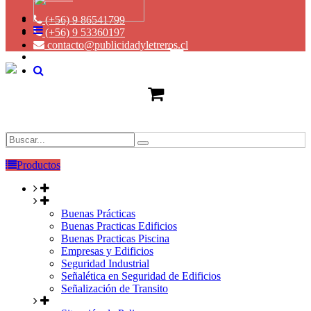
(+56) 9 86541799
(+56) 9 53360197
contacto@publicidadyletreros.cl
Productos
Buenas Prácticas
Buenas Practicas Edificios
Buenas Practicas Piscina
Empresas y Edificios
Seguridad Industrial
Señalética en Seguridad de Edificios
Señalización de Transito