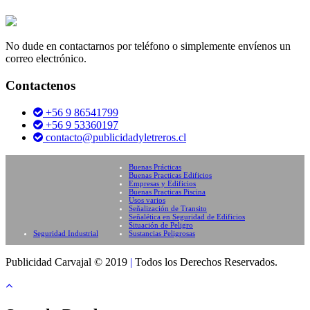
No dude en contactarnos por teléfono o simplemente envíenos un
correo electrónico.
Contactenos
+56 9 86541799
+56 9 53360197
contacto@publicidadyletreros.cl
Buenas Prácticas
Buenas Practicas Edificios
Empresas y Edificios
Buenas Practicas Piscina
Usos varios
Señalización de Transito
Señalética en Seguridad de Edificios
Situación de Peligro
Seguridad Industrial
Sustancias Peligrosas
Publicidad Carvajal © 2019
|
Todos los Derechos Reservados.