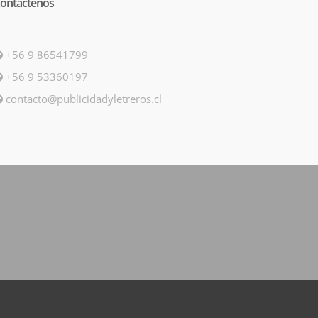
ontactenos
+56 9 86541799
+56 9 53360197
contacto@publicidadyletreros.cl