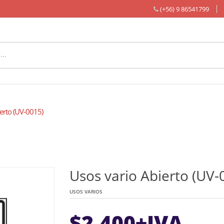
(+56) 9 86541799
erto (UV-0015)
Usos vario Abierto (UV-
USOS VARIOS
$
2.400
+IVA