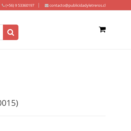
(+56) 9 53360197
contacto@publicidadyletreros.cl
0015)