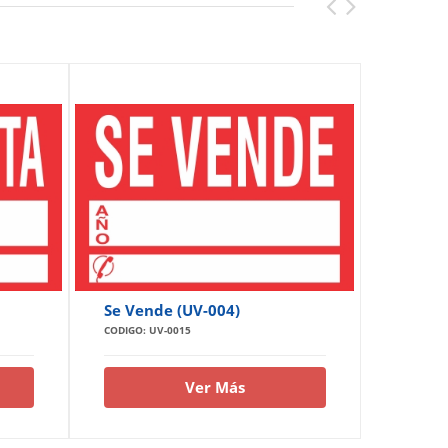
Se Vende (UV-004)
Atenci
Seguri
CODIGO: UV-0015
CODIGO: 
Ver Más