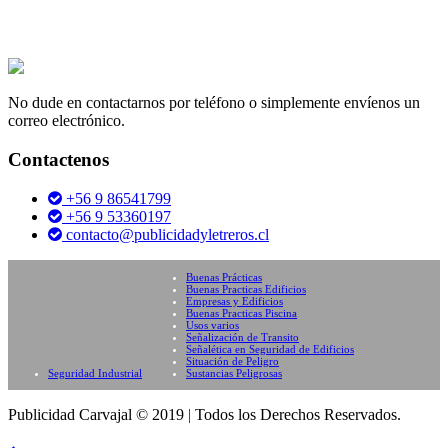
No dude en contactarnos por teléfono o simplemente envíenos un
correo electrónico.
Contactenos
+56 9 86541799
+56 9 53360197
contacto@publicidadyletreros.cl
Buenas Prácticas
Buenas Practicas Edificios
Empresas y Edificios
Buenas Practicas Piscina
Usos varios
Señalización de Transito
Señalética en Seguridad de Edificios
Situación de Peligro
Seguridad Industrial
Sustancias Peligrosas
Publicidad Carvajal © 2019
|
Todos los Derechos Reservados.